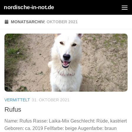
nordische-in-not.de
Zum Inhalt springen
MONATSARCHIV:
OKTOBER 2021
VERMITTELT
31. OKTOBER 2021
Rufus
Name: Rufus Rasse: Laika-Mix Geschlecht: Rüde, kastriert
Geboren: ca. 2019 Fellfarbe: beige Augenfarbe: braun