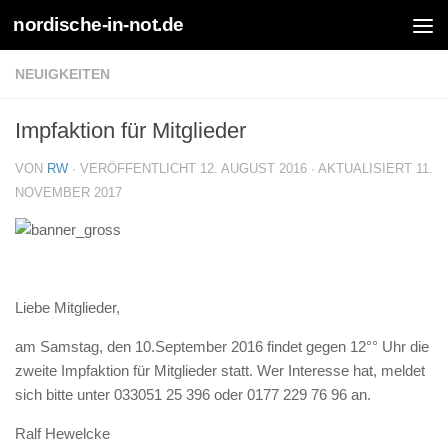
nordische-in-not.de
Zum Inhalt springen
NEUIGKEITEN
Impfaktion für Mitglieder
VON
RW
· VERÖFFENTLICHT
12. AUGUST 2016
· AKTUALISIERT
11.
NOVEMBER 2017
Liebe Mitglieder,
am Samstag, den 10.September 2016 findet gegen 12°° Uhr die
zweite Impfaktion für Mitglieder statt. Wer Interesse hat, meldet
sich bitte unter 033051 25 396 oder 0177 229 76 96 an.
Ralf Hewelcke