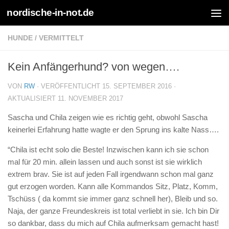
nordische-in-not.de
Zum Inhalt springen
HUNDE
/
VERMITTELT
Kein Anfängerhund? von wegen….
VON
RW
· VERÖFFENTLICHT
15. SEPTEMBER 2016
·
AKTUALISIERT
11. NOVEMBER 2017
Sascha und Chila zeigen wie es richtig geht, obwohl Sascha
keinerlei Erfahrung hatte wagte er den Sprung ins kalte Nass….
“Chila ist echt solo die Beste! Inzwischen kann ich sie schon
mal für 20 min. allein lassen und auch sonst ist sie wirklich
extrem brav. Sie ist auf jeden Fall irgendwann schon mal ganz
gut erzogen worden. Kann alle Kommandos Sitz, Platz, Komm,
Tschüss ( da kommt sie immer ganz schnell her), Bleib und so.
Naja, der ganze Freundeskreis ist total verliebt in sie. Ich bin Dir
so dankbar, dass du mich auf Chila aufmerksam gemacht hast!