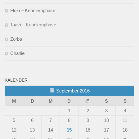
Floki – Kennlernphase
Taavi – Kennlernphase
Zorba
Charlie
KALENDER
September 2016
M
D
M
D
F
S
S
1
2
3
4
5
6
7
8
9
10
11
12
13
14
15
16
17
18