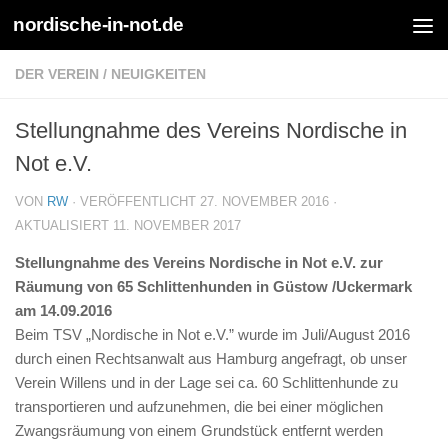
nordische-in-not.de
Zum Inhalt springen
DER VEREIN
/
NEUIGKEITEN
Stellungnahme des Vereins Nordische in
Not e.V.
VON
RW
· VERÖFFENTLICHT
27. NOVEMBER 2016
·
AKTUALISIERT
11. NOVEMBER 2017
Stellungnahme des Vereins Nordische in Not e.V. zur
Räumung von 65 Schlittenhunden in Güstow /Uckermark
am 14.09.2016
Beim TSV „Nordische in Not e.V.” wurde im Juli/August 2016
durch einen Rechtsanwalt aus Hamburg angefragt, ob unser
Verein Willens und in der Lage sei ca. 60 Schlittenhunde zu
transportieren und aufzunehmen, die bei einer möglichen
Zwangsräumung von einem Grundstück entfernt werden