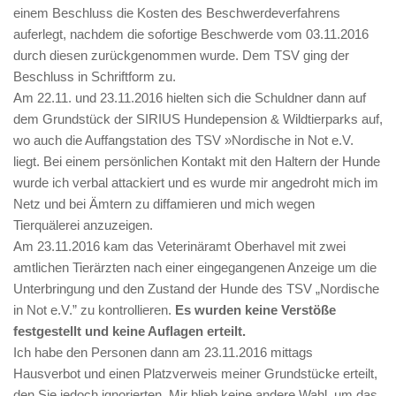
einem Beschluss die Kosten des Beschwerdeverfahrens
auferlegt, nachdem die sofortige Beschwerde vom 03.11.2016
durch diesen zurückgenommen wurde. Dem TSV ging der
Beschluss in Schriftform zu.
Am 22.11. und 23.11.2016 hielten sich die Schuldner dann auf
dem Grundstück der SIRIUS Hundepension & Wildtierparks auf,
wo auch die Auffangstation des TSV »Nordische in Not e.V.
liegt. Bei einem persönlichen Kontakt mit den Haltern der Hunde
wurde ich verbal attackiert und es wurde mir angedroht mich im
Netz und bei Ämtern zu diffamieren und mich wegen
Tierquälerei anzuzeigen.
Am 23.11.2016 kam das Veterinäramt Oberhavel mit zwei
amtlichen Tierärzten nach einer eingegangenen Anzeige um die
Unterbringung und den Zustand der Hunde des TSV „Nordische
in Not e.V.” zu kontrollieren.
Es wurden keine Verstöße
festgestellt und keine Auflagen erteilt.
Ich habe den Personen dann am 23.11.2016 mittags
Hausverbot und einen Platzverweis meiner Grundstücke erteilt,
den Sie jedoch ignorierten. Mir blieb keine andere Wahl, um das