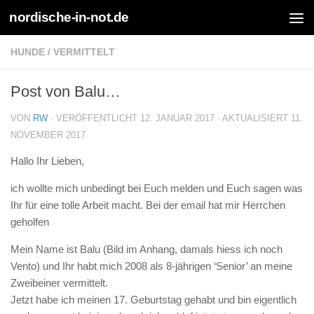
nordische-in-not.de
Zum Inhalt springen
HUNDE
/
VERMITTELT
Post von Balu…
VON
RW
· VERÖFFENTLICHT
12. JANUAR 2017
· AKTUALISIERT
11.
NOVEMBER 2017
Hallo Ihr Lieben,
ich wollte mich unbedingt bei Euch melden und Euch sagen was
Ihr für eine tolle Arbeit macht. Bei der email hat mir Herrchen
geholfen
Mein Name ist Balu (Bild im Anhang, damals hiess ich noch
Vento) und Ihr habt mich 2008 als 8-jährigen ‘Senior’ an meine
Zweibeiner vermittelt.
Jetzt habe ich meinen 17. Geburtstag gehabt und bin eigentlich