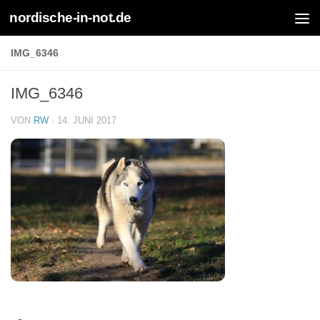
nordische-in-not.de
Zum Inhalt springen
IMG_6346
IMG_6346
VON
RW
·
14. JUNI 2017