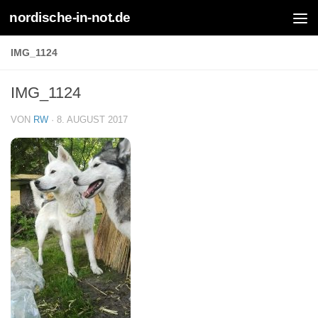
nordische-in-not.de
Zum Inhalt springen
IMG_1124
IMG_1124
VON
RW
·
8. AUGUST 2017