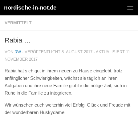
nordische-in-not.de
Zum Inhalt springen
VERMITTELT
Rabia …
VON
RW
· VERÖFFENTLICHT
8. AUGUST 2017
· AKTUALISIERT
11.
NOVEMBER 2017
Rabia hat sich gut in ihrem neuen zu Hause eingelebt, trotz
anfänglicher Schwierigkeiten, wächst sie täglich an ihren
Aufgaben und ihre neue Familie gibt ihr die nötige Zeit, sich in
Ruhe in die Familie zu integrieren.
Wir wünschen euch weiterhin viel Erfolg, Glück und Freude mit
der wunderbaren Huskydame.