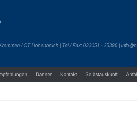
e
 Kremmen / OT Hohenbruch | Tel./ Fax: 033051 - 25396 | info@n
mpfehlungen
Banner
Kontakt
Selbstauskunft
Anfa