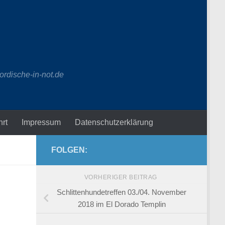
ordische-in-not.de
hrt
Impressum
Datenschutzerklärung
FOLGEN:
VORHERIGER BEITRAG
Schlittenhundetreffen 03./04. November
2018 im El Dorado Templin