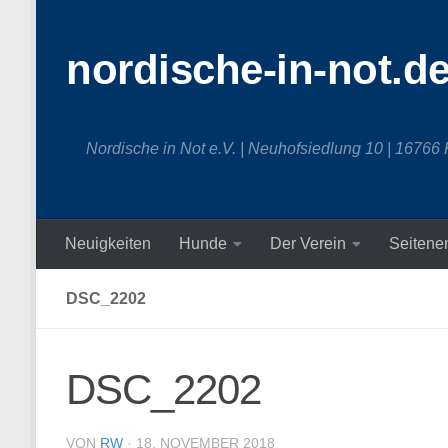
Zum Inhalt springen
nordische-in-not.d
Nordische in Not e.V. | Neuhofsiedlung 10 | 16766
Neuigkeiten
Hunde
Der Verein
Seitene
DSC_2202
DSC_2202
VON
RW
·
18. NOVEMBER 2018