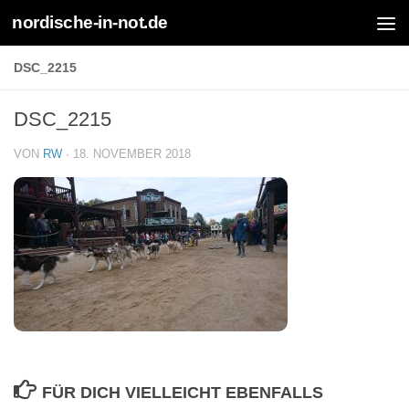
nordische-in-not.de
Zum Inhalt springen
DSC_2215
DSC_2215
VON
RW
·
18. NOVEMBER 2018
FÜR DICH VIELLEICHT EBENFALLS