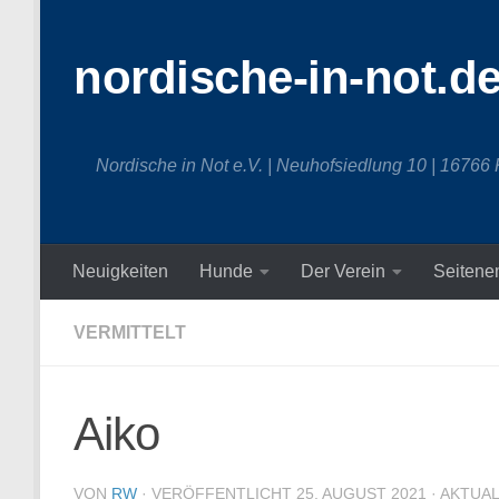
Zum Inhalt springen
nordische-in-not.d
Nordische in Not e.V. | Neuhofsiedlung 10 | 16766
Neuigkeiten
Hunde
Der Verein
Seitene
VERMITTELT
Aiko
VON
RW
· VERÖFFENTLICHT
25. AUGUST 2021
· AKTUA