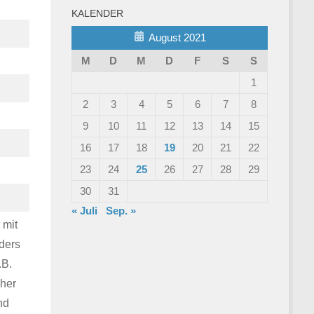
KALENDER
August 2021
M
D
M
D
F
S
S
1
2
3
4
5
6
7
8
9
10
11
12
13
14
15
16
17
18
19
20
21
22
23
24
25
26
27
28
29
30
31
« Juli
Sep. »
 mit
ders
.B.
her
nd