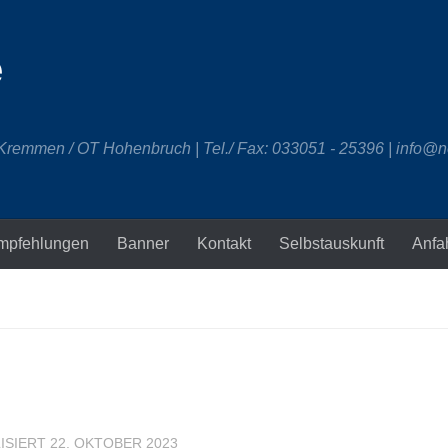
e
 Kremmen / OT Hohenbruch | Tel./ Fax: 033051 - 25396 | info@n
mpfehlungen
Banner
Kontakt
Selbstauskunft
Anfa
LISIERT
22. OKTOBER 2023