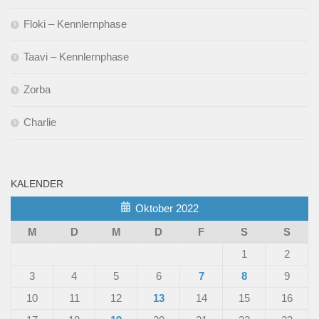
Floki – Kennlernphase
Taavi – Kennlernphase
Zorba
Charlie
KALENDER
Oktober 2022
M
D
M
D
F
S
S
1
2
3
4
5
6
7
8
9
10
11
12
13
14
15
16