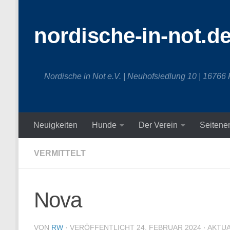
Zum Inhalt springen
nordische-in-not.d
Nordische in Not e.V. | Neuhofsiedlung 10 | 16766
Neuigkeiten
Hunde
Der Verein
Seitene
VERMITTELT
Nova
VON
RW
· VERÖFFENTLICHT
24. FEBRUAR 2024
· AKTU