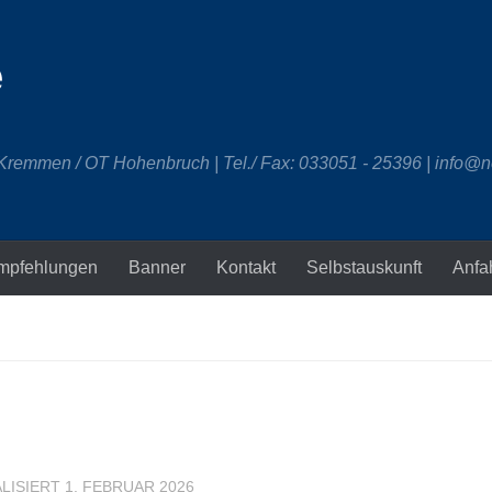
e
 Kremmen / OT Hohenbruch | Tel./ Fax: 033051 - 25396 | info@n
mpfehlungen
Banner
Kontakt
Selbstauskunft
Anfa
ALISIERT
1. FEBRUAR 2026