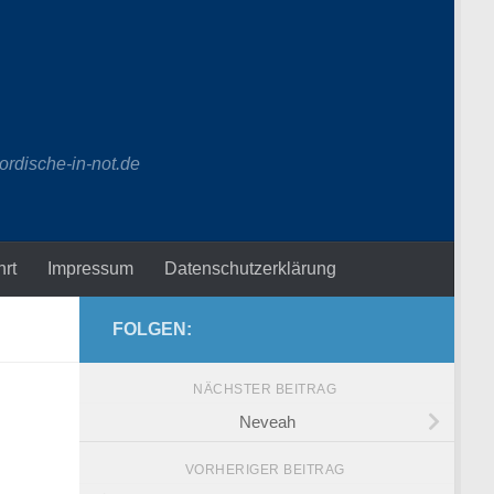
ordische-in-not.de
hrt
Impressum
Datenschutzerklärung
FOLGEN:
NÄCHSTER BEITRAG
Neveah
VORHERIGER BEITRAG