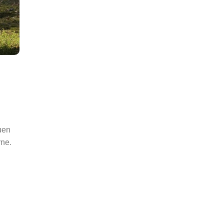
uen
rne.