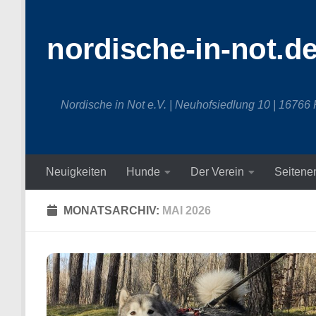
Zum Inhalt springen
nordische-in-not.d
Nordische in Not e.V. | Neuhofsiedlung 10 | 16766
Neuigkeiten
Hunde
Der Verein
Seitene
MONATSARCHIV:
MAI 2026