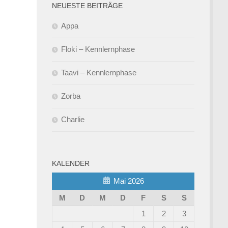
NEUESTE BEITRÄGE
Appa
Floki – Kennlernphase
Taavi – Kennlernphase
Zorba
Charlie
KALENDER
Mai 2026
M
D
M
D
F
S
S
1
2
3