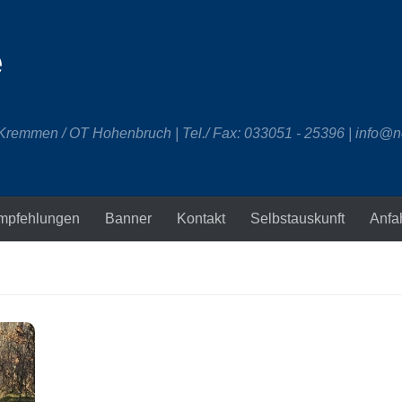
e
 Kremmen / OT Hohenbruch | Tel./ Fax: 033051 - 25396 | info@n
mpfehlungen
Banner
Kontakt
Selbstauskunft
Anfa