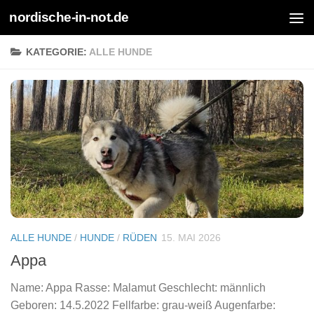
nordische-in-not.de
Zum Inhalt springen
KATEGORIE:
ALLE HUNDE
ALLE HUNDE
/
HUNDE
/
RÜDEN
15. MAI 2026
Appa
Name: Appa Rasse: Malamut Geschlecht: männlich
Geboren: 14.5.2022 Fellfarbe: grau-weiß Augenfarbe: