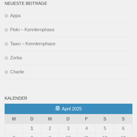
NEUESTE BEITRÄGE
Appa
Floki – Kennlernphase
Taavi – Kennlernphase
Zorba
Charlie
KALENDER
April 2025
M
D
M
D
F
S
S
1
2
3
4
5
6