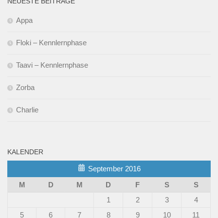
NEUESTE BEITRÄGE
Appa
Floki – Kennlernphase
Taavi – Kennlernphase
Zorba
Charlie
KALENDER
September 2016
M
D
M
D
F
S
S
1
2
3
4
5
6
7
8
9
10
11