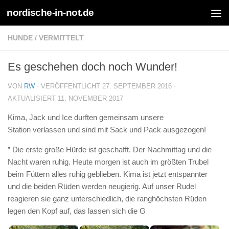
nordische-in-not.de
Zum Inhalt springen
HUNDE
/
VERMITTELT
Es geschehen doch noch Wunder!
VON
RW
· VERÖFFENTLICHT
27. SEPTEMBER 2016
·
AKTUALISIERT
11. NOVEMBER 2017
Kima, Jack und Ice durften gemeinsam unsere
Station verlassen und sind mit Sack und Pack ausgezogen!
” Die erste große Hürde ist geschafft. Der Nachmittag und die
Nacht waren ruhig. Heute morgen ist auch im größten Trubel
beim Füttern alles ruhig geblieben. Kima ist jetzt entspannter
und die beiden Rüden werden neugierig. Auf unser Rudel
reagieren sie ganz unterschiedlich, die ranghöchsten Rüden
legen den Kopf auf, das lassen sich die G