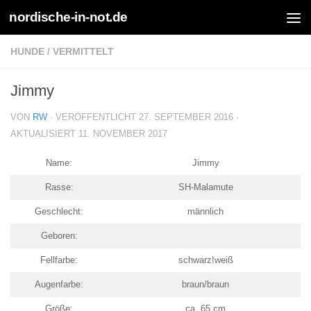
nordische-in-not.de
Zum Inhalt springen
HUNDE
/
VERMITTELT
Jimmy
VON
RW
· VERÖFFENTLICHT
27. SEPTEMBER 2016
·
AKTUALISIERT
11. NOVEMBER 2017
Name:
Jimmy
Rasse:
SH-Malamute
Geschlecht:
männlich
Geboren:
Fellfarbe:
schwarz!weiß
Augenfarbe:
braun/braun
Größe:
ca. 65 cm