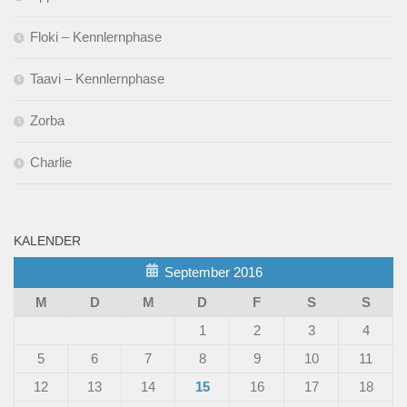
Floki – Kennlernphase
Taavi – Kennlernphase
Zorba
Charlie
KALENDER
September 2016
M
D
M
D
F
S
S
1
2
3
4
5
6
7
8
9
10
11
12
13
14
15
16
17
18