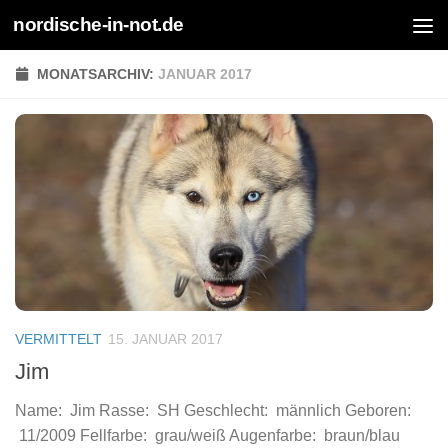
nordische-in-not.de
Zum Inhalt springen
MONATSARCHIV:
JANUAR 2017
VERMITTELT
15. JANUAR 2017
Jim
Name: Jim Rasse: SH Geschlecht: männlich Geboren:
11/2009 Fellfarbe: grau/weiß Augenfarbe: braun/blau