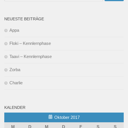
nach:
NEUESTE BEITRÄGE
Appa
Floki – Kennlernphase
Taavi – Kennlernphase
Zorba
Charlie
KALENDER
Oktober 2017
M
D
M
D
F
S
S