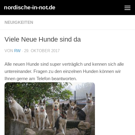
nordische-in-not.de
Zum Inhalt springen
NEUIGKEITEN
Viele Neue Hunde sind da
VON
RW
·
29. OKTOBER 2017
Alle neuen Hunde sind super verträglich und kennen sich alle
untereinander. Fragen zu den einzelnen Hunden können wir
Ihnen gerne am Telefon beantworten.