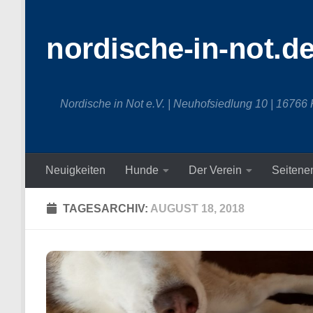
Zum Inhalt springen
nordische-in-not.d
Nordische in Not e.V. | Neuhofsiedlung 10 | 16766
Neuigkeiten
Hunde
Der Verein
Seitene
TAGESARCHIV:
AUGUST 18, 2018