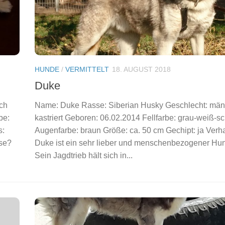
HUNDE
/
VERMITTELT
18. AUGUST 2018
Duke
ich
Name: Duke Rasse: Siberian Husky Geschlecht: männ
be:
kastriert Geboren: 06.02.2014 Fellfarbe: grau-weiß-s
s:
Augenfarbe: braun Größe: ca. 50 cm Gechipt: ja Verha
sse?
Duke ist ein sehr lieber und menschenbezogener Hu
Sein Jagdtrieb hält sich in...