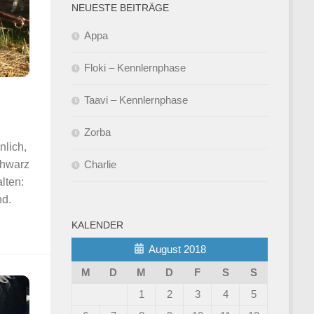
NEUESTE BEITRÄGE
Appa
Floki – Kennlernphase
Taavi – Kennlernphase
Zorba
lich,
chwarz
Charlie
lten:
nd.
KALENDER
August 2018
M
D
M
D
F
S
S
1
2
3
4
5