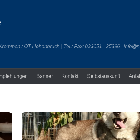
e
 Kremmen / OT Hohenbruch | Tel./ Fax: 033051 - 25396 | info@n
mpfehlungen
Banner
Kontakt
Selbstauskunft
Anfa