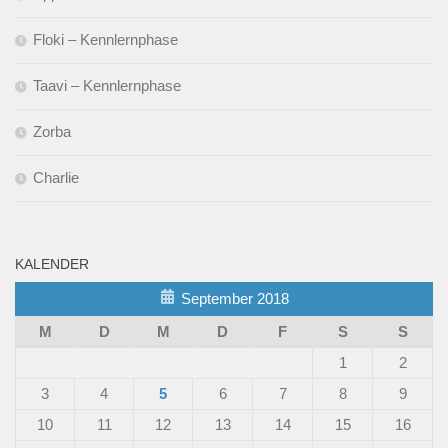
Floki – Kennlernphase
Taavi – Kennlernphase
Zorba
Charlie
KALENDER
September 2018
M
D
M
D
F
S
S
1
2
3
4
5
6
7
8
9
10
11
12
13
14
15
16