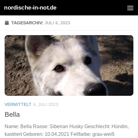
nordische-in-not.de
Zum Inhalt springen
TAGESARCHIV:
JULI 6, 2023
VERMITTELT
6. JULI 2023
Bella
Name: Bella Rasse: Siberian Husky Geschlecht: Hündin,
kastriert Geboren: 10.04.2021 Fellfarbe: grau-weiß