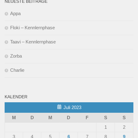
NEUESTE BEITRÄGE
Appa
Floki – Kennlernphase
Taavi – Kennlernphase
Zorba
Charlie
KALENDER
Juli 2023
M
D
M
D
F
S
S
1
2
3
4
5
6
7
8
9