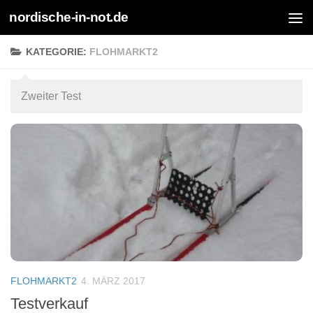
nordische-in-not.de
Zum Inhalt springen
KATEGORIE:
FLOHMARKT2
Zweiter Test
FLOHMARKT2
4. MÄRZ 2017
Testverkauf