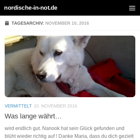
nordische-in-not.de
Zum Inhalt springen
TAGESARCHIV:
NOVEMBER 10, 2016
VERMITTELT
10. NOVEMBER 2016
Was lange währt…
wird endlich gut. Nanook hat sein Glück gefunden und
blüht wieder richtig auf ! Danke Maria, dass du dich gezielt