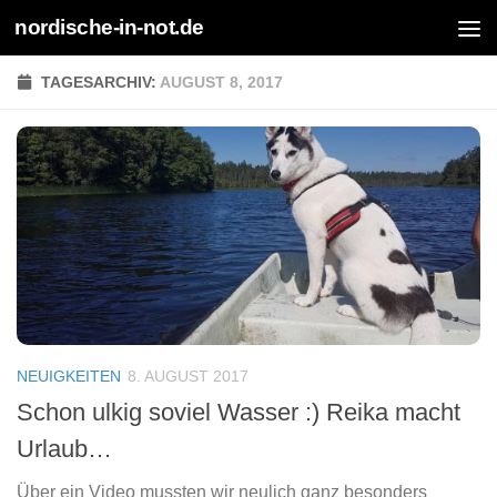
nordische-in-not.de
Zum Inhalt springen
TAGESARCHIV:
AUGUST 8, 2017
NEUIGKEITEN
8. AUGUST 2017
Schon ulkig soviel Wasser :) Reika macht
Urlaub…
Über ein Video mussten wir neulich ganz besonders