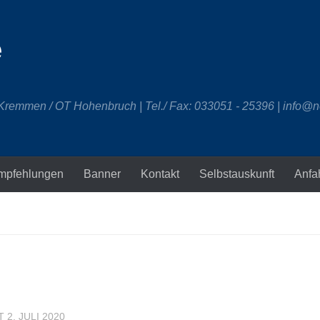
e
 Kremmen / OT Hohenbruch | Tel./ Fax: 033051 - 25396 | info@n
mpfehlungen
Banner
Kontakt
Selbstauskunft
Anfa
RT
2. JULI 2020