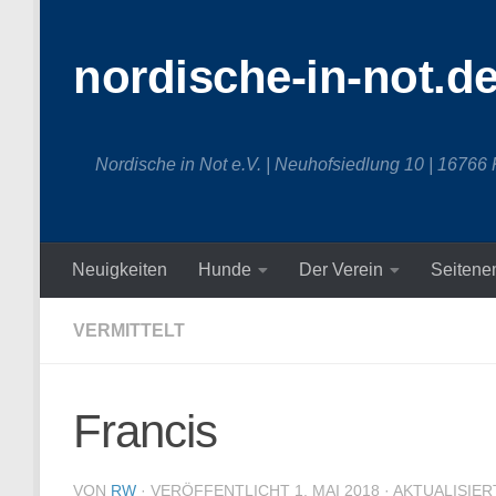
Zum Inhalt springen
nordische-in-not.d
Nordische in Not e.V. | Neuhofsiedlung 10 | 16766
Neuigkeiten
Hunde
Der Verein
Seitene
VERMITTELT
Francis
VON
RW
· VERÖFFENTLICHT
1. MAI 2018
· AKTUALISIE