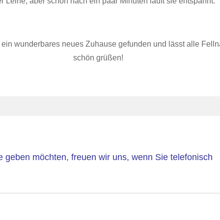
r Leine, aber schon nach ein paar Minuten läuft sie entspannt.
t ein wunderbares neues Zuhause gefunden und lässt alle Fell
schön grüßen!
geben möchten, freuen wir uns, wenn Sie telefonisch