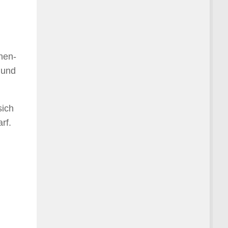
hen-
 und
sich
rf.