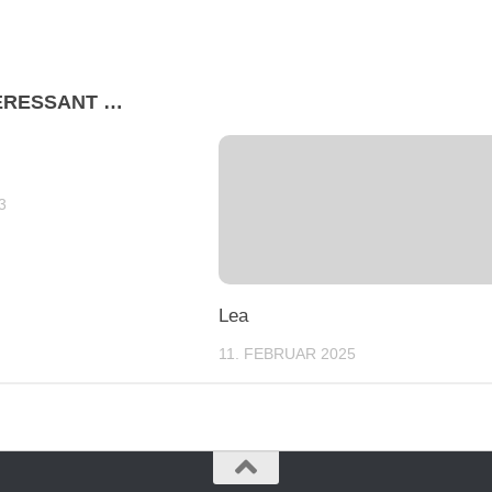
TERESSANT …
3
Lea
11. FEBRUAR 2025