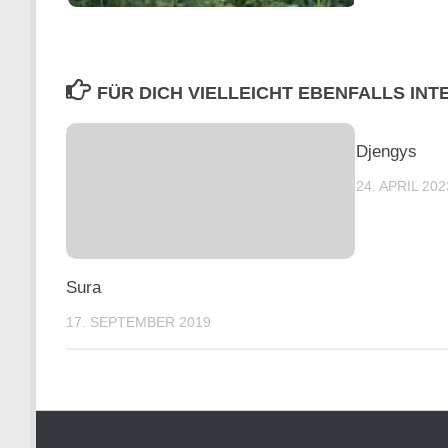
FÜR DICH VIELLEICHT EBENFALLS IN
Djengys
24. APRIL 202
Sura
17. SEPTEMBER 2019