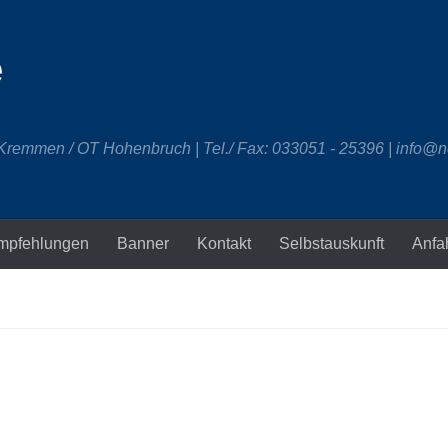
e
 Kremmen / OT Hohenbruch | Tel./ Fax: 033051 - 25396 | info@n
mpfehlungen
Banner
Kontakt
Selbstauskunft
Anfa