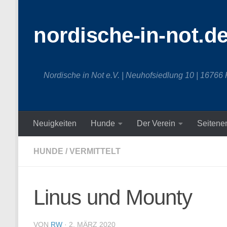
Zum Inhalt springen
nordische-in-not.d
Nordische in Not e.V. | Neuhofsiedlung 10 | 16766
Neuigkeiten
Hunde
Der Verein
Seitene
HUNDE
/
VERMITTELT
Linus und Mounty
VON
RW
·
2. MÄRZ 2020