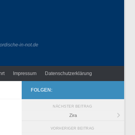
ordische-in-not.de
hrt
Impressum
Datenschutzerklärung
FOLGEN:
NÄCHSTER BEITRAG
Zira
VORHERIGER BEITRAG